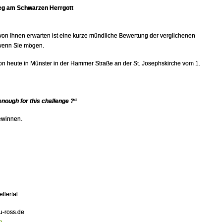
eg am Schwarzen Herrgott
von Ihnen erwarten ist eine kurze mündliche Bewertung der verglichenen
wenn Sie mögen.
on heute in Münster in der Hammer Straße an der St. Josephskirche vom 1.
enough for this challenge ?“
ewinnen.
llertal
u-ross.de